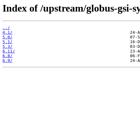
Index of /upstream/globus-gsi-sy
../
4.1/
5.0/
5.1/
5.3/
6.11/
6.8/
6.9/