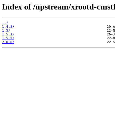
Index of /upstream/xrootd-cmstf
../
1.4.3/
1.5/
1.5.1/
1.5.2/
2.0.0/