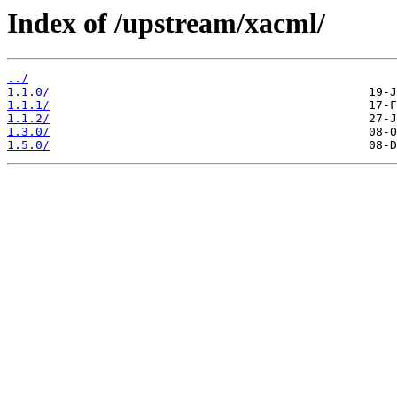
Index of /upstream/xacml/
../
1.1.0/
1.1.1/
1.1.2/
1.3.0/
1.5.0/