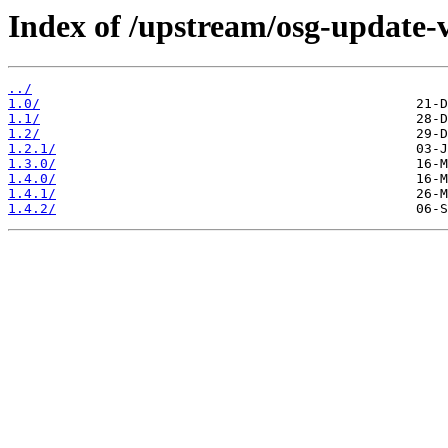
Index of /upstream/osg-update-v
../
1.0/
1.1/
1.2/
1.2.1/
1.3.0/
1.4.0/
1.4.1/
1.4.2/