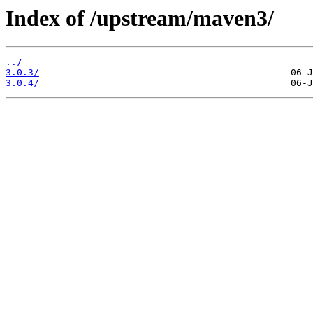
Index of /upstream/maven3/
../
3.0.3/
3.0.4/