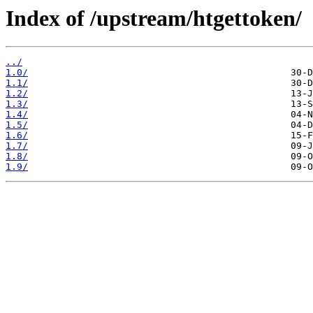
Index of /upstream/htgettoken/
../
1.0/
1.1/
1.2/
1.3/
1.4/
1.5/
1.6/
1.7/
1.8/
1.9/