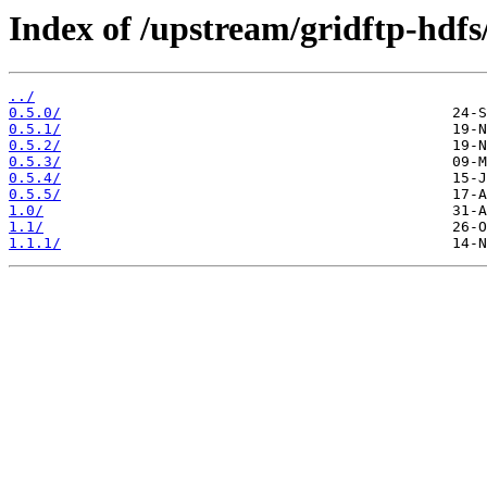
Index of /upstream/gridftp-hdfs
../
0.5.0/
0.5.1/
0.5.2/
0.5.3/
0.5.4/
0.5.5/
1.0/
1.1/
1.1.1/