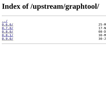
Index of /upstream/graphtool/
../
0.6.6/
0.7.0/
0.8.0/
0.8.1/
0.9.0/