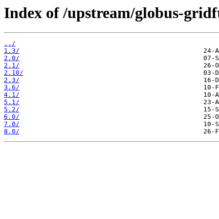
Index of /upstream/globus-gridf
../
1.3/
2.0/
2.1/
2.10/
2.3/
3.6/
4.1/
5.1/
5.2/
6.0/
7.0/
8.0/