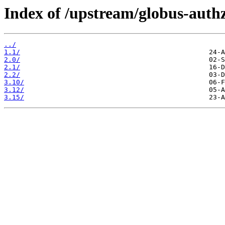
Index of /upstream/globus-authz
../
1.1/
2.0/
2.1/
2.2/
3.10/
3.12/
3.15/