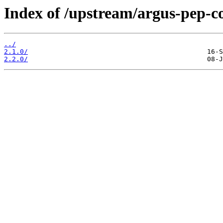
Index of /upstream/argus-pep-
../
2.1.0/
2.2.0/